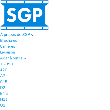
À propos de SGP
Brochures
Carrières
Livraison
Acier à outils
1.2990
420
A2
C45
D2
EN8
H11
O1