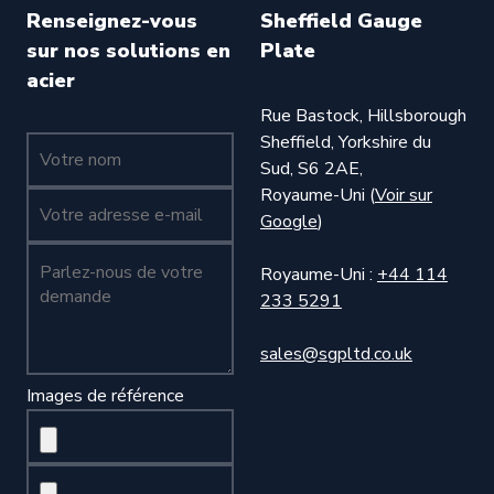
Renseignez-vous
Sheffield Gauge
sur nos solutions en
Plate
acier
Rue Bastock, Hillsborough
Sheffield, Yorkshire du
Votre nom (obligatoire)
Sud, S6 2AE,
Royaume-Uni (
Voir sur
Votre nom (obligatoire)
Google
)
Parlez-nous de votre demande (obligatoire)
Royaume-Uni :
+44 114
233 5291
sales@sgpltd.co.uk
Images de référence