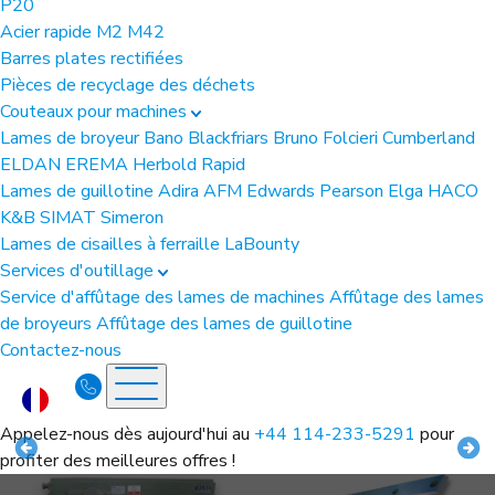
P20
Acier rapide
M2
M42
Barres plates rectifiées
Pièces de recyclage des déchets
Couteaux pour machines
Lames de broyeur
Bano
Blackfriars
Bruno Folcieri
Cumberland
ELDAN
EREMA
Herbold
Rapid
Lames de guillotine
Adira
AFM
Edwards Pearson
Elga
HACO
K&B
SIMAT
Simeron
Lames de cisailles à ferraille
LaBounty
Services d'outillage
Service d'affûtage des lames de machines
Affûtage des lames
de broyeurs
Affûtage des lames de guillotine
Contactez-nous
Appelez-nous dès aujourd'hui au
+44 114-233-5291
pour
profiter des meilleures offres !