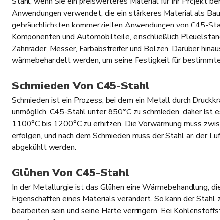
Stahl, wenn Sie ein preiswerteres Material für Ihr Projekt be
Anwendungen verwendet, die ein stärkeres Material als Baus
gebräuchlichsten kommerziellen Anwendungen von C45-Stah
Komponenten und Automobilteile, einschließlich Pleuelstang
Zahnräder, Messer, Farbabstreifer und Bolzen. Darüber hinau
wärmebehandelt werden, um seine Festigkeit für bestimm
Schmieden Von C45-Stahl
Schmieden ist ein Prozess, bei dem ein Metall durch Druckkra
unmöglich, C45-Stahl unter 850°С zu schmieden, daher ist es
1100°С bis 1200°С zu erhitzen. Die Vorwärmung muss zwi
erfolgen, und nach dem Schmieden muss der Stahl an der Luf
abgekühlt werden.
Glühen Von C45-Stahl
In der Metallurgie ist das Glühen eine Wärmebehandlung, die
Eigenschaften eines Materials verändert. So kann der Stahl z
bearbeiten sein und seine Härte verringern. Bei Kohlenstoffs