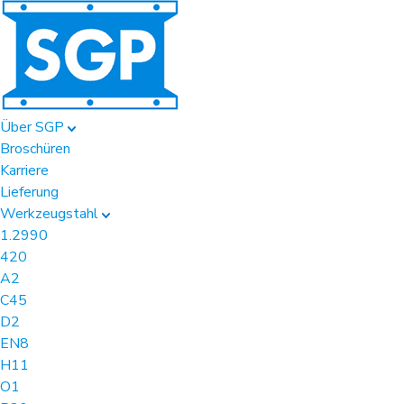
Über SGP
Broschüren
Karriere
Lieferung
Werkzeugstahl
1.2990
420
A2
C45
D2
EN8
H11
O1