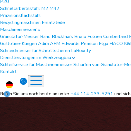
P20
Schnellarbeitsstahl
M2
M42
Prazisionsflachstahl
Recyclingmaschinen Ersatzteile
Maschinenmesser
Granulator-Messer
Bano
Blackfriars
Bruno Folcieri
Cumberland
Guillotine-Klingen
Adira
AFM
Edwards Pearson
Elga
HACO
K&
Schneidmesser für Schrottscheren
LaBounty
Dienstleistungen im Werkzeugbau
Schleifservice für Maschinenmesser
Schärfen von Granulator-M
Kontakt
Rufen Sie uns noch heute an unter
+44 114-233-5291
und sich