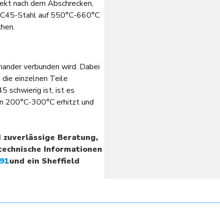
rekt nach dem Abschrecken,
en C45-Stahl auf 550°С-660°С
chen.
inander verbunden wird. Dabei
 die einzelnen Teile
schwierig ist, ist es
on 200°С-300°С erhitzt und
d zuverlässige Beratung,
technische Informationen
291
und ein Sheffield