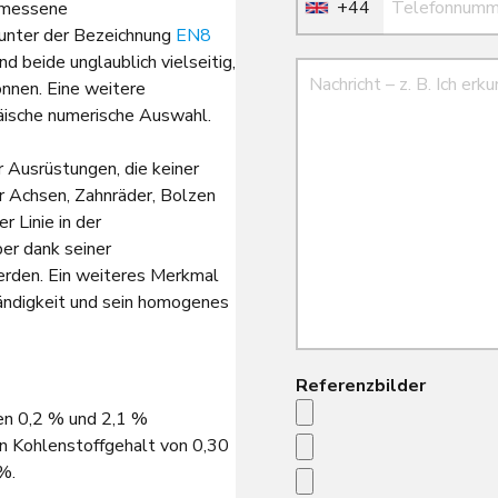
+44
gemessene
 unter der Bezeichnung
EN8
beide unglaublich vielseitig,
Nachricht
nnen. Eine weitere
äische numerische Auswahl.
 Ausrüstungen, die keiner
r Achsen, Zahnräder, Bolzen
r Linie in der
er dank seiner
erden. Ein weiteres Merkmal
ändigkeit und sein homogenes
Referenzbilder
en 0,2 % und 2,1 %
en Kohlenstoffgehalt von 0,30
%.