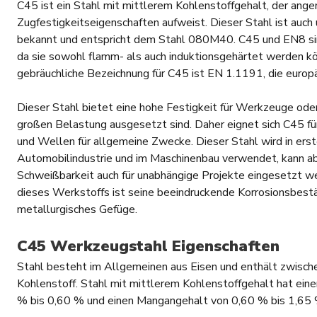
C45 ist ein Stahl mit mittlerem Kohlenstoffgehalt, der an
Zugfestigkeitseigenschaften aufweist. Dieser Stahl ist auch
bekannt und entspricht dem Stahl 080M40. C45 und EN8 sind 
da sie sowohl flamm- als auch induktionsgehärtet werden kö
gebräuchliche Bezeichnung für C45 ist EN 1.1191, die europ
Dieser Stahl bietet eine hohe Festigkeit für Werkzeuge oder
großen Belastung ausgesetzt sind. Daher eignet sich C45 fü
und Wellen für allgemeine Zwecke. Dieser Stahl wird in erste
Automobilindustrie und im Maschinenbau verwendet, kann ab
Schweißbarkeit auch für unabhängige Projekte eingesetzt w
dieses Werkstoffs ist seine beeindruckende Korrosionsbest
metallurgisches Gefüge.
C45 Werkzeugstahl Eigenschaften
Stahl besteht im Allgemeinen aus Eisen und enthält zwisch
Kohlenstoff. Stahl mit mittlerem Kohlenstoffgehalt hat ein
% bis 0,60 % und einen Mangangehalt von 0,60 % bis 1,65 