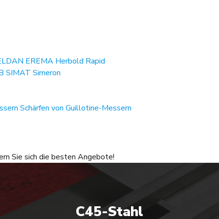
ELDAN
EREMA
Herbold
Rapid
B
SIMAT
Simeron
essern
Schärfen von Guillotine-Messern
ern Sie sich die besten Angebote!
C45-Stahl