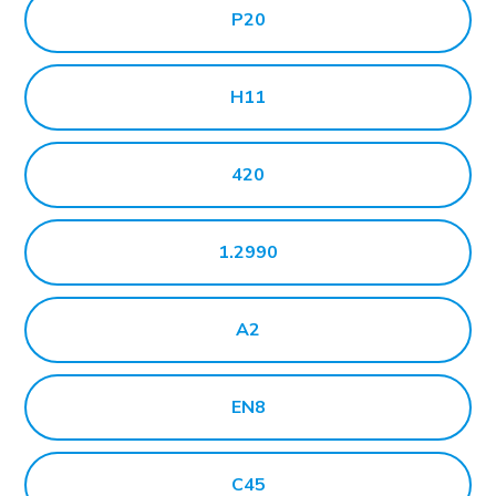
P20
H11
420
1.2990
A2
EN8
C45