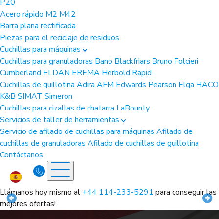
P20
Acero rápido
M2
M42
Barra plana rectificada
Piezas para el reciclaje de residuos
Cuchillas para máquinas
Cuchillas para granuladoras
Bano
Blackfriars
Bruno Folcieri
Cumberland
ELDAN
EREMA
Herbold
Rapid
Cuchillas de guillotina
Adira
AFM
Edwards Pearson
Elga
HACO
K&B
SIMAT
Simeron
Cuchillas para cizallas de chatarra
LaBounty
Servicios de taller de herramientas
Servicio de afilado de cuchillas para máquinas
Afilado de
cuchillas de granuladoras
Afilado de cuchillas de guillotina
Contáctanos
Llámanos hoy mismo al
+44 114-233-5291
para conseguir las
mejores ofertas!