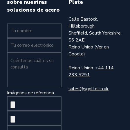
sobre nuestras
Plate
soluciones de acero
Calle Bastock,
Hillsborough
Tu nombre (obligatorio)
Sheffield, South Yorkshire,
S6 2AE,
Tu nombre (obligatorio)
Reino Unido (
Ver en
Google
)
Cuéntenos cuál es su consulta (obligatorio)
Reino Unido:
+44 114
233 5291
sales@sgpltd.co.uk
Imágenes de referencia