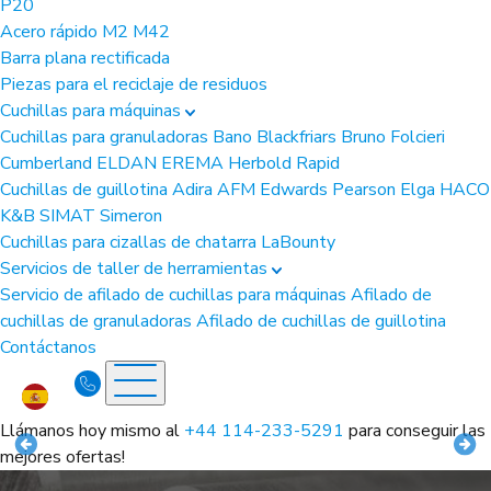
P20
Acero rápido
M2
M42
Barra plana rectificada
Piezas para el reciclaje de residuos
Cuchillas para máquinas
Cuchillas para granuladoras
Bano
Blackfriars
Bruno Folcieri
Cumberland
ELDAN
EREMA
Herbold
Rapid
Cuchillas de guillotina
Adira
AFM
Edwards Pearson
Elga
HACO
K&B
SIMAT
Simeron
Cuchillas para cizallas de chatarra
LaBounty
Servicios de taller de herramientas
Servicio de afilado de cuchillas para máquinas
Afilado de
cuchillas de granuladoras
Afilado de cuchillas de guillotina
Contáctanos
Llámanos hoy mismo al
+44 114-233-5291
para conseguir las
mejores ofertas!