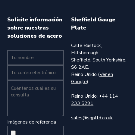
Solicite información
Sheffield Gauge
sobre nuestras
Plate
soluciones de acero
Calle Bastock,
Hillsborough
Tu nombre (obligatorio)
Sheffield, South Yorkshire,
S6 2AE,
Tu nombre (obligatorio)
Reino Unido (
Ver en
Google
)
Cuéntenos cuál es su consulta (obligatorio)
Reino Unido:
+44 114
233 5291
sales@sgpltd.co.uk
Imágenes de referencia