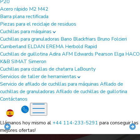
P20
Acero rápido
M2
M42
Barra plana rectificada
Piezas para el reciclaje de residuos
Cuchillas para máquinas
Cuchillas para granuladoras
Bano
Blackfriars
Bruno Folcieri
Cumberland
ELDAN
EREMA
Herbold
Rapid
Cuchillas de guillotina
Adira
AFM
Edwards Pearson
Elga
HACO
K&B
SIMAT
Simeron
Cuchillas para cizallas de chatarra
LaBounty
Servicios de taller de herramientas
Servicio de afilado de cuchillas para máquinas
Afilado de
cuchillas de granuladoras
Afilado de cuchillas de guillotina
Contáctanos
Llámanos hoy mismo al
+44 114-233-5291
para conseguir las
mejores ofertas!