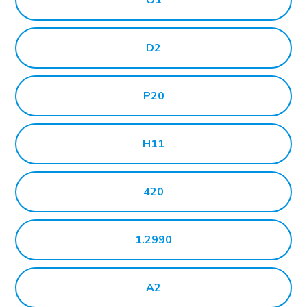
D2
P20
H11
420
1.2990
A2