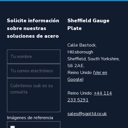
Solicite información
Sheffield Gauge
sobre nuestras
Plate
soluciones de acero
Calle Bastock,
Hillsborough
Tu nombre (obligatorio)
Sheffield, South Yorkshire,
S6 2AE,
Tu nombre (obligatorio)
Reino Unido (
Ver en
Google
)
Cuéntenos cuál es su consulta (obligatorio)
Reino Unido:
+44 114
233 5291
sales@sgpltd.co.uk
Imágenes de referencia