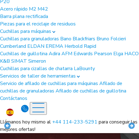
P20
Acero rápido
M2
M42
Barra plana rectificada
Piezas para el reciclaje de residuos
Cuchillas para máquinas
Cuchillas para granuladoras
Bano
Blackfriars
Bruno Folcieri
Cumberland
ELDAN
EREMA
Herbold
Rapid
Cuchillas de guillotina
Adira
AFM
Edwards Pearson
Elga
HACO
K&B
SIMAT
Simeron
Cuchillas para cizallas de chatarra
LaBounty
Servicios de taller de herramientas
Servicio de afilado de cuchillas para máquinas
Afilado de
cuchillas de granuladoras
Afilado de cuchillas de guillotina
Contáctanos
Llámanos hoy mismo al
+44 114-233-5291
para conseguir las
mejores ofertas!