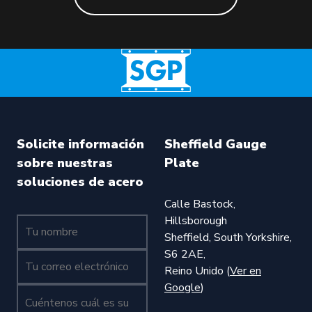
Solicite información
Sheffield Gauge
sobre nuestras
Plate
soluciones de acero
Calle Bastock,
Hillsborough
Tu nombre (obligatorio)
Sheffield, South Yorkshire,
S6 2AE,
Tu nombre (obligatorio)
Reino Unido (
Ver en
Google
)
Cuéntenos cuál es su consulta (obligatorio)