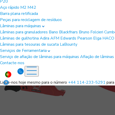
P20
Aço rápido
M2
M42
Barra plana retificada
Peças para reciclagem de resíduos
Lâminas para máquinas
Lâminas para granuladores
Bano
Blackfriars
Bruno Folcieri
Cumb
Lâminas de guilhotina
Adira
AFM
Edwards Pearson
Elga
HAC
Lâminas para tesouras de sucata
LaBounty
Serviços de Ferramentaria
Serviço de afiação de lâminas para máquinas
Afiação de lâminas
Contacte-nos
Ligue-nos hoje mesmo para o número
+44 114-233-5291
para 