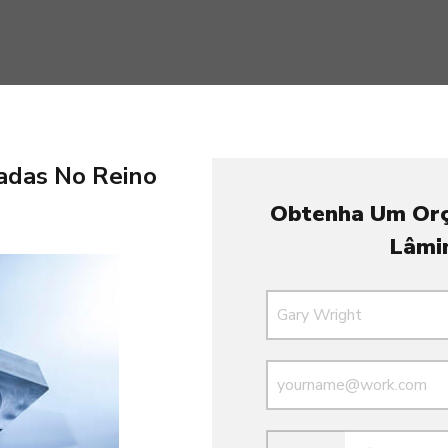
adas No Reino
o
Obtenha Um Orç
Lâmi
Nome
E-mail
E-mail