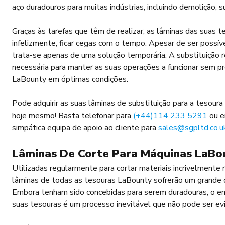
aço duradouros para muitas indústrias, incluindo demolição, s
Graças às tarefas que têm de realizar, as lâminas das suas 
infelizmente, ficar cegas com o tempo. Apesar de ser possível 
trata-se apenas de uma solução temporária. A substituição r
necessária para manter as suas operações a funcionar sem p
LaBounty em óptimas condições.
Pode adquirir as suas lâminas de substituição para a tesou
hoje mesmo! Basta telefonar para
(+44)114 233 5291
ou e
simpática equipa de apoio ao cliente para
sales@sgpltd.co.u
Lâminas De Corte Para Máquinas LaBo
Utilizadas regularmente para cortar materiais incrivelmente r
lâminas de todas as tesouras LaBounty sofrerão um grande
Embora tenham sido concebidas para serem duradouras, o 
suas tesouras é um processo inevitável que não pode ser ev