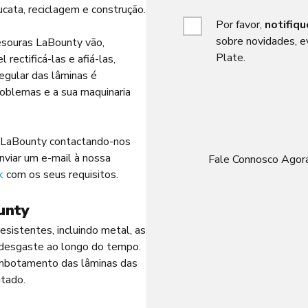
ucata, reciclagem e construção.
Por favor,
notifiq
sobre novidades, e
tesouras LaBounty vão,
Plate.
rectificá-las e afiá-las,
egular das lâminas é
roblemas e a sua maquinaria
ra LaBounty contactando-nos
nviar um e-mail à nossa
Fale Connosco Agora
k
com os seus requisitos.
unty
esistentes, incluindo metal, as
 desgaste ao longo do tempo.
embotamento das lâminas das
itado.