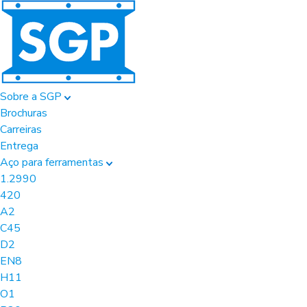
Sobre a SGP
Brochuras
Carreiras
Entrega
Aço para ferramentas
1.2990
420
A2
C45
D2
EN8
H11
O1