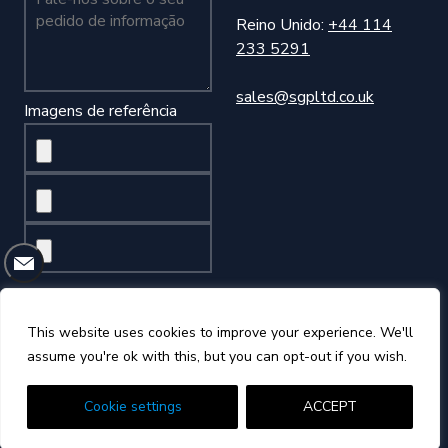
Reino Unido:
+44 114
233 5291
sales@sgpltd.co.uk
Imagens de referência
This website uses cookies to improve your experience. We'll
©2026 Sheffield Gauge Plate Ltd
assume you're ok with this, but you can opt-out if you wish.
Política de Privacidade
Termos e Condições
Desenhado pela Right Hook
Cookie settings
ACCEPT