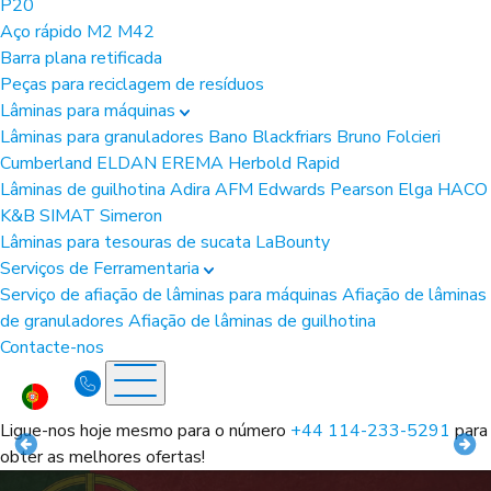
P20
Aço rápido
M2
M42
Barra plana retificada
Peças para reciclagem de resíduos
Lâminas para máquinas
Lâminas para granuladores
Bano
Blackfriars
Bruno Folcieri
Cumberland
ELDAN
EREMA
Herbold
Rapid
Lâminas de guilhotina
Adira
AFM
Edwards Pearson
Elga
HACO
K&B
SIMAT
Simeron
Lâminas para tesouras de sucata
LaBounty
Serviços de Ferramentaria
Serviço de afiação de lâminas para máquinas
Afiação de lâminas
de granuladores
Afiação de lâminas de guilhotina
Contacte-nos
Ligue-nos hoje mesmo para o número
+44 114-233-5291
para
obter as melhores ofertas!