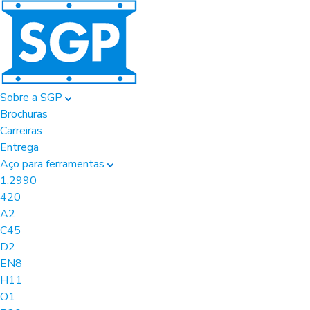
Sobre a SGP
Brochuras
Carreiras
Entrega
Aço para ferramentas
1.2990
420
A2
C45
D2
EN8
H11
O1