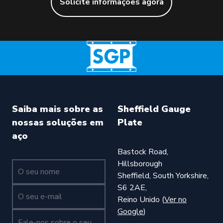
Solicite informações agora
Saiba mais sobre as
Sheffield Gauge
nossas soluções em
Plate
aço
Bastock Road,
Hillsborough
O seu nome (obrigatório)
Sheffield, South Yorkshire,
S6 2AE,
O seu nome (obrigatório)
Reino Unido (
Ver no
Google
)
Fale-nos sobre o seu pedido de informação (obrigatório)