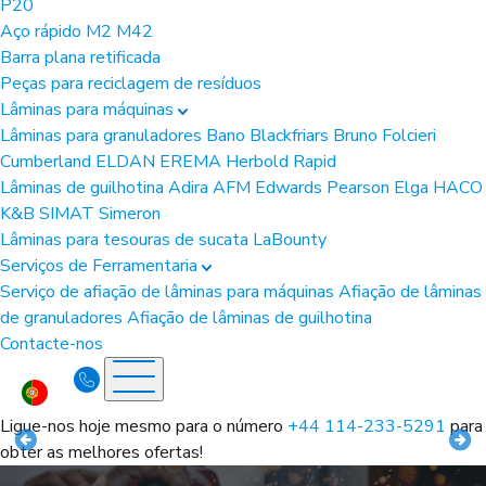
P20
Aço rápido
M2
M42
Barra plana retificada
Peças para reciclagem de resíduos
Lâminas para máquinas
Lâminas para granuladores
Bano
Blackfriars
Bruno Folcieri
Cumberland
ELDAN
EREMA
Herbold
Rapid
Lâminas de guilhotina
Adira
AFM
Edwards Pearson
Elga
HACO
K&B
SIMAT
Simeron
Lâminas para tesouras de sucata
LaBounty
Serviços de Ferramentaria
Serviço de afiação de lâminas para máquinas
Afiação de lâminas
de granuladores
Afiação de lâminas de guilhotina
Contacte-nos
Ligue-nos hoje mesmo para o número
+44 114-233-5291
para
obter as melhores ofertas!