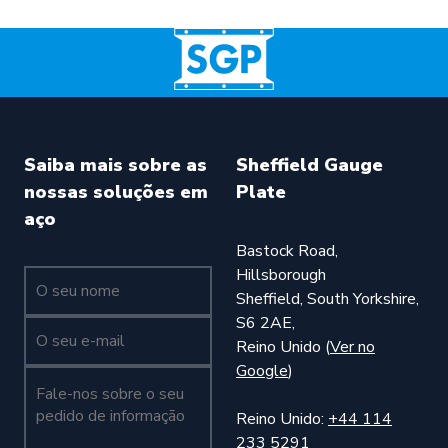
Saiba mais sobre as
Sheffield Gauge
nossas soluções em
Plate
aço
Bastock Road,
Hillsborough
O seu nome (obrigatório)
Sheffield, South Yorkshire,
S6 2AE,
O seu nome (obrigatório)
Reino Unido (
Ver no
Google
)
Fale-nos sobre o seu pedido de informação (obrigatório)
Reino Unido:
+44 114
233 5291