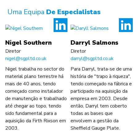
Uma Equipa
De Especialistas
Nigel Southern
Darryl Salmons
Diretor
Diretor
nigel@sgpltd.co.uk
darryl@sgpltd.co.uk
Nigel trabalha no sector do
Para Darryl, trata-se de uma
material plano terrestre há
história de "trapo à riqueza",
mais de 40 anos, tendo
tendo começado na fábrica e
começado como instalador
participado na aquisição da
de manutenção e trabalhado
empresa em 2003. Desde
até chegar ao topo, tendo
então, Darryl tem coberto
sido fundamental para a
todas as bases que
aquisição da Firth Rixson em
envolvem a gestão da
2003.
Sheffield Gauge Plate.