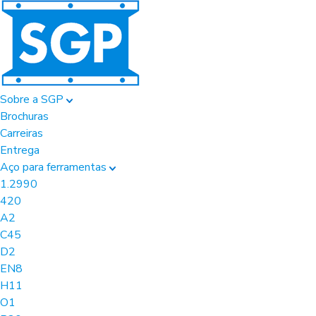
Sobre a SGP
Brochuras
Carreiras
Entrega
Aço para ferramentas
1.2990
420
A2
C45
D2
EN8
H11
O1