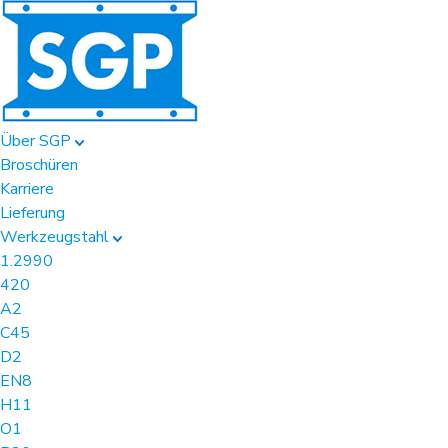
Über SGP
Broschüren
Karriere
Lieferung
Werkzeugstahl
1.2990
420
A2
C45
D2
EN8
H11
O1