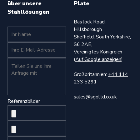
über unsere
Plate
Stahllösungen
Bastock Road,
Hillsborough
Ihr Name (erforderlich)
Sheffield, South Yorkshire,
S6 2AE,
Ihr Name (erforderlich)
Vereinigtes Königreich
(
Auf Google anzeigen
)
Teilen Sie uns Ihre Anfrage mit (Pflichtfeld)
Großbritannien:
+44 114
233 5291
sales@sgpltd.co.uk
Referenzbilder