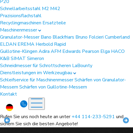
P20
Schnellarbeitsstahl
M2
M42
Prazisionsflachstahl
Recyclingmaschinen Ersatzteile
Maschinenmesser
Granulator-Messer
Bano
Blackfriars
Bruno Folcieri
Cumberland
ELDAN
EREMA
Herbold
Rapid
Guillotine-Klingen
Adira
AFM
Edwards Pearson
Elga
HACO
K&B
SIMAT
Simeron
Schneidmesser für Schrottscheren
LaBounty
Dienstleistungen im Werkzeugbau
Schleifservice für Maschinenmesser
Schärfen von Granulator-
Messern
Schärfen von Guillotine-Messern
Kontakt
Rufen Sie uns noch heute an unter
+44 114-233-5291
und
sichern Sie sich die besten Angebote!