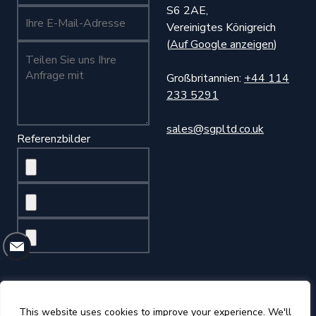
S6 2AE,
Ihr Name (erforderlich)
Vereinigtes Königreich
(
Auf Google anzeigen
)
Teilen Sie uns Ihre Anfrage mit (Pflichtfeld)
Großbritannien:
+44 114
233 5291
sales@sgpltd.co.uk
Referenzbilder
©2026 Sheffield Gauge Plate Ltd
This website uses cookies to improve your experience. We'll