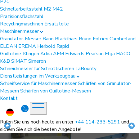
P20
Schnellarbeitsstahl
M2
M42
Prazisionsflachstahl
Recyclingmaschinen Ersatzteile
Maschinenmesser
Granulator-Messer
Bano
Blackfriars
Bruno Folcieri
Cumberland
ELDAN
EREMA
Herbold
Rapid
Guillotine-Klingen
Adira
AFM
Edwards Pearson
Elga
HACO
K&B
SIMAT
Simeron
Schneidmesser für Schrottscheren
LaBounty
Dienstleistungen im Werkzeugbau
Schleifservice für Maschinenmesser
Schärfen von Granulator-
Messern
Schärfen von Guillotine-Messern
Kontakt
Rufen Sie uns noch heute an unter
+44 114-233-5291
und
sichern Sie sich die besten Angebote!