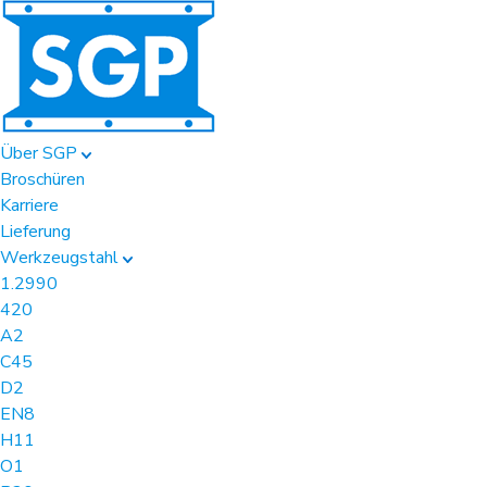
Über SGP
Broschüren
Karriere
Lieferung
Werkzeugstahl
1.2990
420
A2
C45
D2
EN8
H11
O1