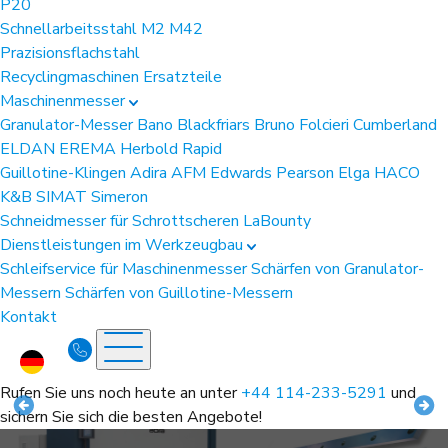
P20
Schnellarbeitsstahl
M2
M42
Prazisionsflachstahl
Recyclingmaschinen Ersatzteile
Maschinenmesser
Granulator-Messer
Bano
Blackfriars
Bruno Folcieri
Cumberland
ELDAN
EREMA
Herbold
Rapid
Guillotine-Klingen
Adira
AFM
Edwards Pearson
Elga
HACO
K&B
SIMAT
Simeron
Schneidmesser für Schrottscheren
LaBounty
Dienstleistungen im Werkzeugbau
Schleifservice für Maschinenmesser
Schärfen von Granulator-
Messern
Schärfen von Guillotine-Messern
Kontakt
Rufen Sie uns noch heute an unter
+44 114-233-5291
und
sichern Sie sich die besten Angebote!