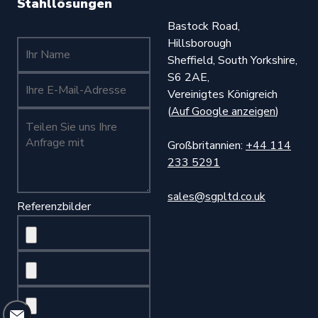
Stahllösungen
Bastock Road,
Hillsborough
Ihr Name (erforderlich)
Sheffield, South Yorkshire,
S6 2AE,
Ihr Name (erforderlich)
Vereinigtes Königreich
(
Auf Google anzeigen
)
Teilen Sie uns Ihre Anfrage mit (Pflichtfeld)
Großbritannien:
+44 114
233 5291
sales@sgpltd.co.uk
Referenzbilder