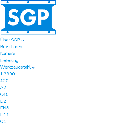
Über SGP
Broschüren
Karriere
Lieferung
Werkzeugstahl
1.2990
420
A2
C45
D2
EN8
H11
O1