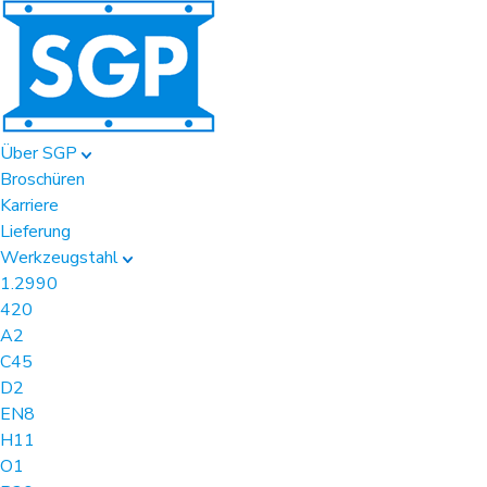
Über SGP
Broschüren
Karriere
Lieferung
Werkzeugstahl
1.2990
420
A2
C45
D2
EN8
H11
O1