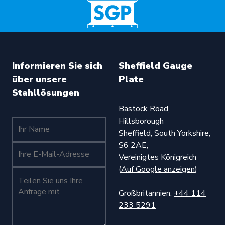
Informieren Sie sich
Sheffield Gauge
über unsere
Plate
Stahllösungen
Bastock Road,
Hillsborough
Ihr Name (erforderlich)
Sheffield, South Yorkshire,
S6 2AE,
Ihr Name (erforderlich)
Vereinigtes Königreich
(
Auf Google anzeigen
)
Teilen Sie uns Ihre Anfrage mit (Pflichtfeld)
Großbritannien:
+44 114
233 5291