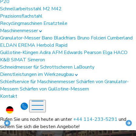
P20
Schnellarbeitsstahl
M2
M42
Prazisionsflachstahl
Recyclingmaschinen Ersatzteile
Maschinenmesser
Granulator-Messer
Bano
Blackfriars
Bruno Folcieri
Cumberland
ELDAN
EREMA
Herbold
Rapid
Guillotine-Klingen
Adira
AFM
Edwards Pearson
Elga
HACO
K&B
SIMAT
Simeron
Schneidmesser für Schrottscheren
LaBounty
Dienstleistungen im Werkzeugbau
Schleifservice für Maschinenmesser
Schärfen von Granulator-
Messern
Schärfen von Guillotine-Messern
Kontakt
Rufen Sie uns noch heute an unter
+44 114-233-5291
und
sichern Sie sich die besten Angebote!