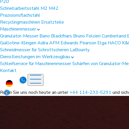
P20
Schnellarbeitsstahl
M2
M42
Prazisionsflachstahl
Recyclingmaschinen Ersatzteile
Maschinenmesser
Granulator-Messer
Bano
Blackfriars
Bruno Folcieri
Cumberland
Guillotine-Klingen
Adira
AFM
Edwards Pearson
Elga
HACO
K&
Schneidmesser für Schrottscheren
LaBounty
Dienstleistungen im Werkzeugbau
Schleifservice für Maschinenmesser
Schärfen von Granulator-M
Kontakt
Rufen Sie uns noch heute an unter
+44 114-233-5291
und sich