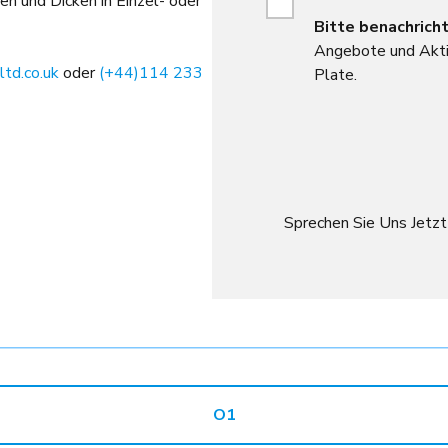
n und Dicken in Einzel- oder
Bitte
benachricht
Angebote und Akti
td.co.uk
oder
(+44)114 233
Plate.
Sprechen Sie Uns Jetz
O1