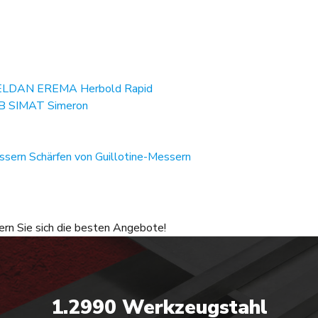
ELDAN
EREMA
Herbold
Rapid
B
SIMAT
Simeron
essern
Schärfen von Guillotine-Messern
ern Sie sich die besten Angebote!
1.2990 Werkzeugstahl