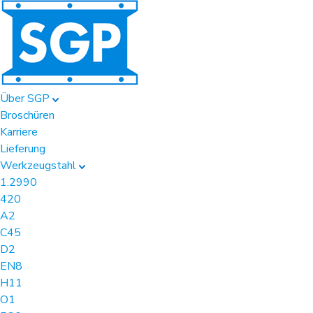
Über SGP
Broschüren
Karriere
Lieferung
Werkzeugstahl
1.2990
420
A2
C45
D2
EN8
H11
O1